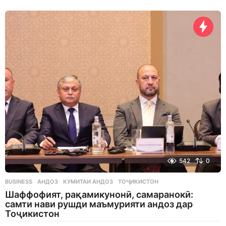
d
a
y
s
a
g
o
542
0
BUSINESS
АНДОЗ
,
КУМИТАИ АНДОЗ
,
ТОҶИКИСТОН
Шаффофият, рақамикунонӣ, самаранокӣ:
самти нави рушди маъмурияти андоз дар
Тоҷикистон