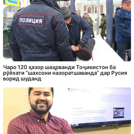
Чаро 120 ҳазор шаҳрванди Тоҷикистон ба
рӯйхати “шахсони назоратшаванда” дар Русия
ворид шуданд