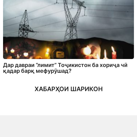
Дар давраи “лимит” Тоҷикистон ба хориҷа чӣ
қадар барқ мефурӯшад?
ХАБАРҲОИ ШАРИКОН