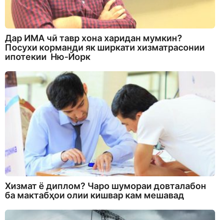
Дар ИМА чӣ тавр хона харидан мумкин?
Посухи корманди як ширкати хизматрасонии
ипотекии Ню-Йорк
Хизмат ё диплом? Чаро шумораи довталабон
ба мактабҳои олии кишвар кам мешавад