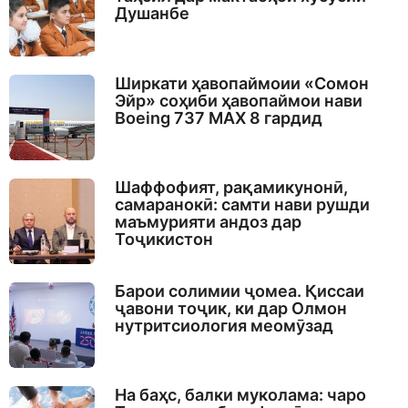
Душанбе
Ширкати ҳавопаймоии «Сомон
Эйр» соҳиби ҳавопаймои нави
Boeing 737 MAX 8 гардид
Шаффофият, рақамикунонӣ,
самаранокӣ: самти нави рушди
маъмурияти андоз дар
Тоҷикистон
Барои солимии ҷомеа. Қиссаи
ҷавони тоҷик, ки дар Олмон
нутритсиология меомӯзад
На баҳс, балки муколама: чаро