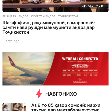
542
0
BUSINESS
АНДОЗ
,
КУМИТАИ АНДОЗ
,
ТОҶИКИСТОН
Шаффофият, рақамикунонӣ, самаранокӣ:
самти нави рушди маъмурияти андоз дар
Тоҷикистон
3 days ago
3
d
a
y
s
a
g
o
НАВГОНИҲО
Аз 9 то 65 ҳазор сомонӣ: нархи
таҳсил дар мактабҳои хусусии