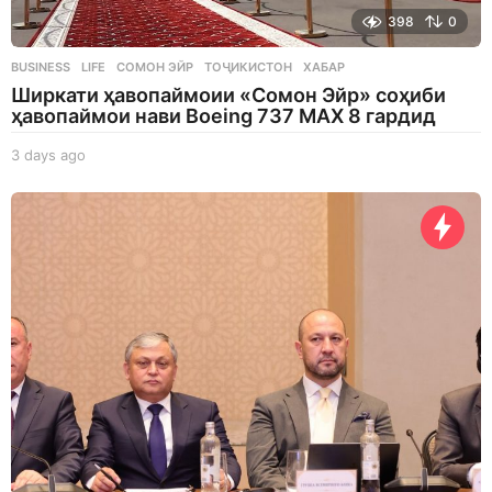
398
0
BUSINESS
,
LIFE
СОМОН ЭЙР
,
ТОҶИКИСТОН
,
ХАБАР
Ширкати ҳавопаймоии «Сомон Эйр» соҳиби
ҳавопаймои нави Boeing 737 MAX 8 гардид
3 days ago
3
d
a
y
s
a
g
o