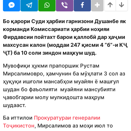
o
r
d
s
m
a
o
g
Бо қарори Суди ҳарбии гарнизони Душанбе як
n
o
корманди Комиссариати ҳарбии ноҳияи
Фирдавсии пойтахт барои қаллобӣ дар ҳаҷми
махсусан калон (моддаи 247 қисми 4 “б”-и КҶ
ҶТ) ба 10 соли зиндон маҳкум шуд.
Мувофиқи ҳукми прапоршик Рустам
Мирсалимовро, ҳамчунин ба мӯҳлати 3 сол аз
ҳуқуқи ишғоли мансабҳои муайян ё машғул
шудан бо фаъолияти муайяни мансубияти
ҷавобгарии молу мулкидошта маҳрум
шудааст.
Ба иттилои
Прокуратураи генералии
Тоҷикистон
, Мирсалимов аз моҳи июл то