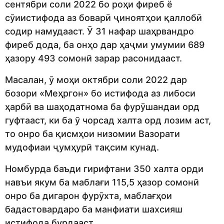
сентябри соли 2022 бо роҳи фиреб ё
сӯиистифода аз боварӣ ҷиноятҳои қаллобӣ
содир намудааст. Ӯ 31 нафар шаҳрвандро
фиреб дода, ба онҳо дар ҳаҷми умумии 689
ҳазору 493 сомонӣ зарар расонидааст.
Масалан, ӯ моҳи октябри соли 2022 дар
бозори «Меҳргон» бо истифода аз либоси
ҳарбӣ ва шаҳодатнома ба фурӯшандаи орд
гуфтааст, ки ба ӯ чорсад халта орд лозим аст,
то онро ба қисмҳои низомии Вазорати
мудофиаи ҷумҳурӣ тақсим кунад.
Номбурда баъди гирифтани 350 халта орди
навъи якум ба маблағи 115,5 ҳазор сомонӣ
онро ба дигарон фурӯхта, маблағҳои
бадастовардаро ба манфиати шахсияш
истифода бурдааст.