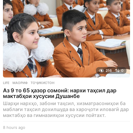
216
0
LIFE
МАОРИФ
,
ТОҶИКИСТОН
Аз 9 то 65 ҳазор сомонӣ: нархи таҳсил дар
мактабҳои хусусии Душанбе
Шарҳи нархҳо, забони таҳсил, хизматрасониҳои ба
маблағи таҳсил дохилшуда ва хароҷоти иловагӣ дар
мактабҳо ва гимназияҳои хусусии пойтахт.
8 hours ago
8