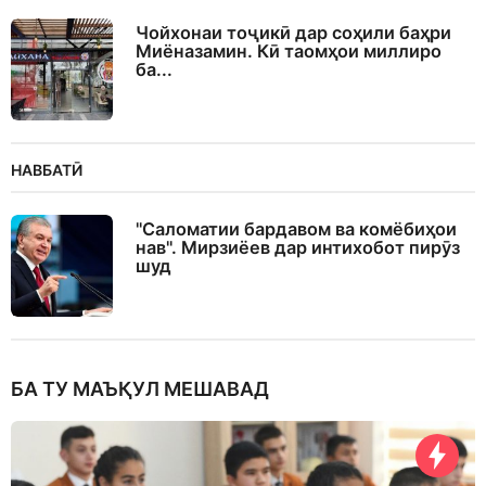
Чойхонаи тоҷикӣ дар соҳили баҳри
Миёназамин. Кӣ таомҳои миллиро
ба...
НАВБАТӢ
"Саломатии бардавом ва комёбиҳои
нав". Мирзиёев дар интихобот пирӯз
шуд
БА ТУ МАЪҚУЛ МЕШАВАД