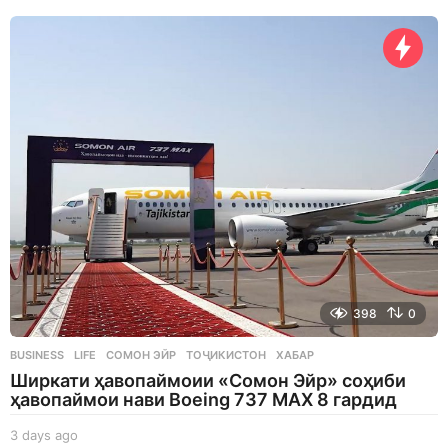
h
o
u
r
s
a
g
o
398
0
BUSINESS
,
LIFE
СОМОН ЭЙР
,
ТОҶИКИСТОН
,
ХАБАР
Ширкати ҳавопаймоии «Сомон Эйр» соҳиби
ҳавопаймои нави Boeing 737 MAX 8 гардид
3 days ago
3