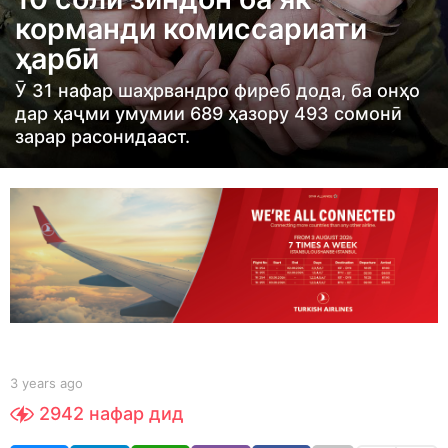
a
корманди комиссариати
r
ҳарбӣ
s
a
Ӯ 31 нафар шаҳрвандро фиреб дода, ба онҳо
g
дар ҳаҷми умумии 689 ҳазору 493 сомонӣ
зарар расонидааст.
o
3
y
e
a
r
s
a
g
o
b
3 years ago
3
y
y
2942
нафар дид
S
e
h
a