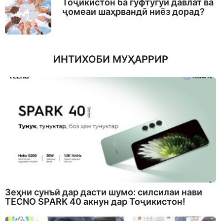
Тоҷикистон ба гуфтугӯи давлат ва
ҷомеаи шаҳрвандӣ ниёз дорад?
ИНТИХОБИ МУҲАРРИР
Зеҳни сунъӣ дар дасти шумо: силсилаи нави
TECNO SPARK 40 акнун дар Тоҷикистон!