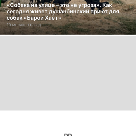
«Собака на улице – это не угроза». Как
сегодня живет душанбинский приют для
собак «Барои Хаёт»
10 месяцев назад
1
0
м
е
с
я
ц
е
в
н
а
з
а
д