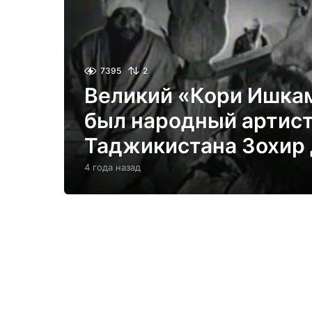
7395
2
Великий «Кори Ишка
был народный артис
Таджикистана Зохир
4 года назад
4
г
о
д
а
н
а
з
а
д