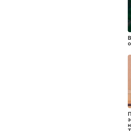
В
П
э
н