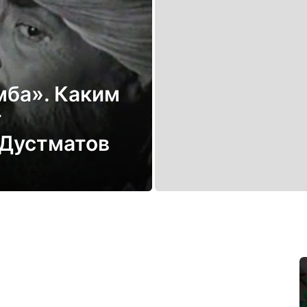
мба». Каким
т
 Дустматов