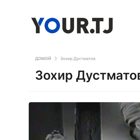
ДОМОЙ
Зохир Дустматов
Зохир Дустмато