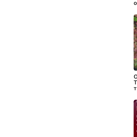
о
О
Т
т