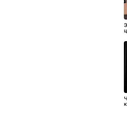
Э
ц
Ч
к