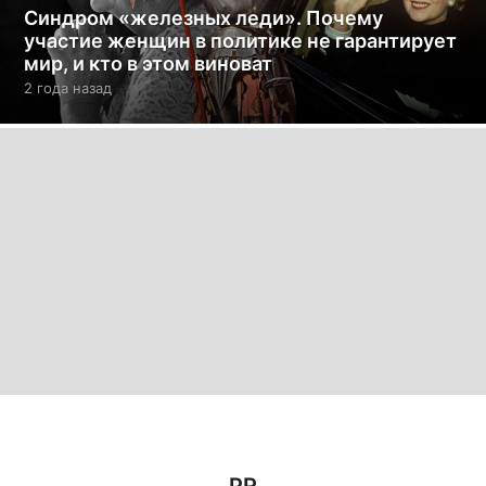
Синдром «железных леди». Почему
участие женщин в политике не гарантирует
мир, и кто в этом виноват
2 года назад
2
г
о
д
а
н
а
з
а
д