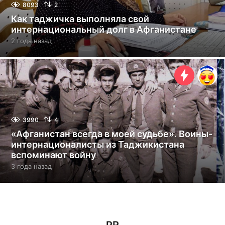
8093
2
Как таджичка выполняла свой
интернациональный долг в Афганистане
2 года назад
2
г
о
д
а
н
а
з
а
3990
4
д
«Афганистан всегда в моей судьбе». Воины-
интернационалисты из Таджикистана
вспоминают войну
3 года назад
3
г
о
д
а
н
а