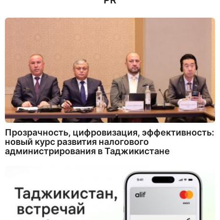
PR
з
а
д
Прозрачность, цифровизация, эффективность:
новый курс развития налогового
администрирования в Таджикистане