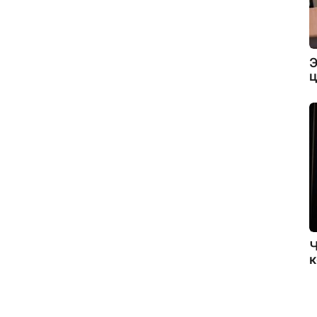
Э
ц
Ч
к