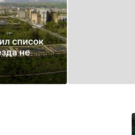
ил список
езда не