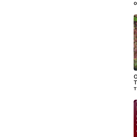
о
О
Т
т