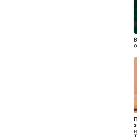
В
П
э
н