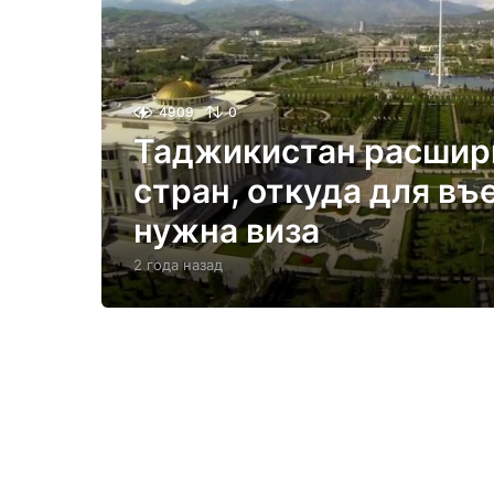
4909
0
Таджикистан расшир
стран, откуда для въ
нужна виза
2 года назад
2
г
о
д
а
н
а
з
а
д