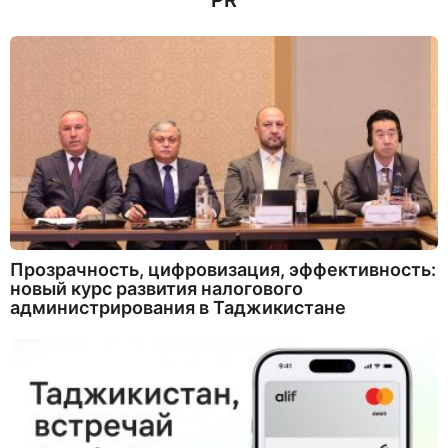
PR
а
д
Прозрачность, цифровизация, эффективность:
новый курс развития налогового
администрирования в Таджикистане