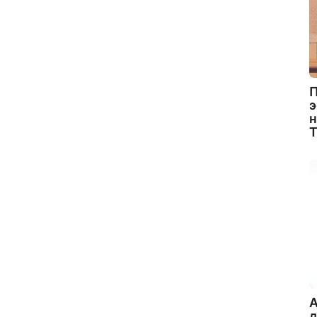
П
э
н
A