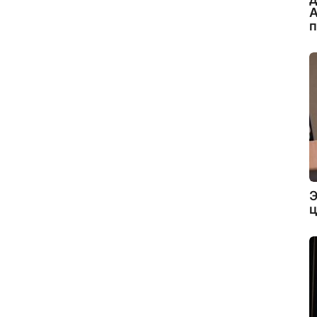
А
Э
ц