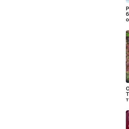
Р
б
о
О
Т
т