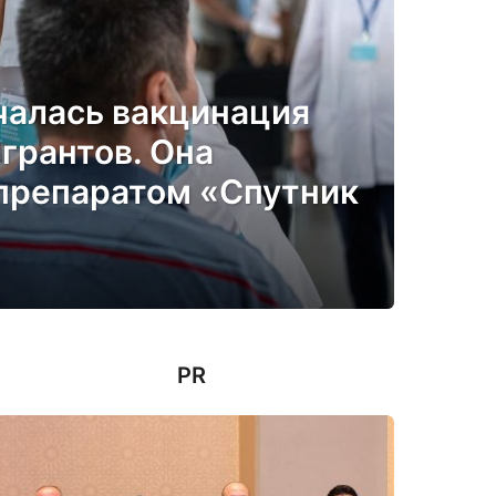
чалась вакцинация
грантов. Она
препаратом «Спутник
PR