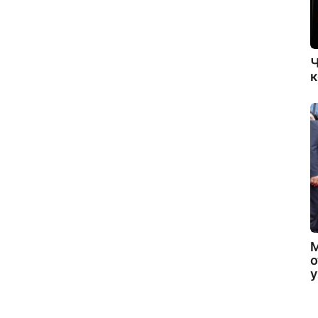
Ч
к
о