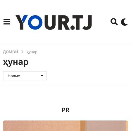
ДОМОЙ
ҳунар
ҳунар
Новые
PR