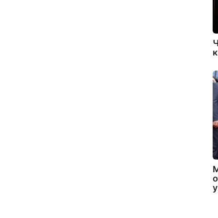
Ч
к
о