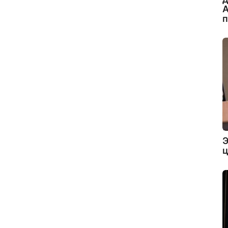
А
Э
ц