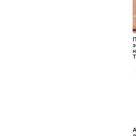
П
э
н
A