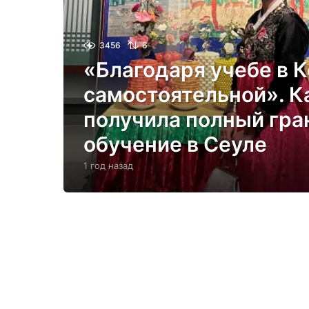
3456
6
«Благодаря учебе в К
самостоятельной». К
получила полный гра
обучение в Сеуле
1 год назад
1
г
о
д
н
а
з
а
д