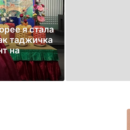
орее я стала
ак таджичка
нт на