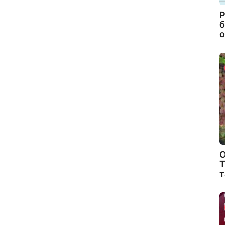
Р
б
о
О
Т
т