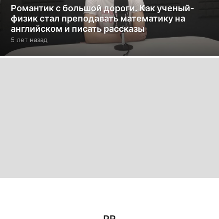
Романтик с большой дороги. Как ученый-
физик стал преподавать математику на
английском и писать рассказы
5 лет назад
5
л
е
т
н
а
з
а
д