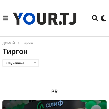
ДОМОЙ
Тиргон
Тиргон
Случайные
PR