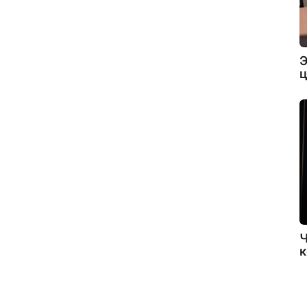
Э
ц
Ч
к