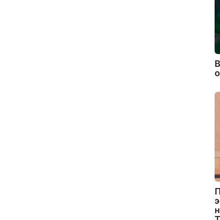
В
П
э
н