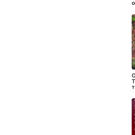
о
О
Т
т