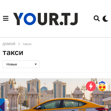
ДОМОЙ
такси
такси
Новые
23513
8