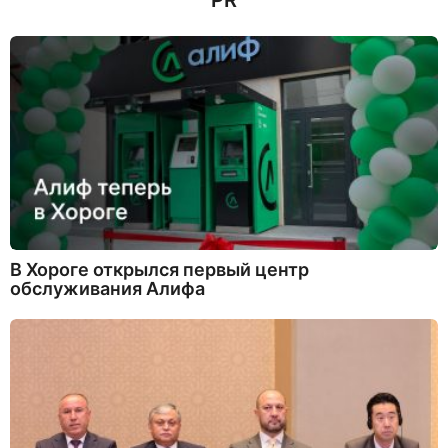
PR
з
а
д
В Хороге открылся первый центр
обслуживания Алифа