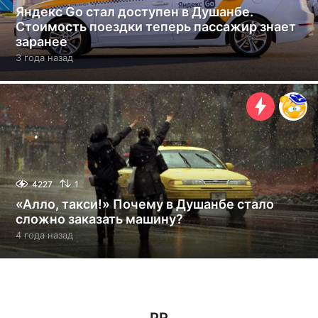
Яндекс Go стал доступен в Душанбе.
Стоимость поездки теперь пассажир знает
заранее
3 года назад
3
г
о
д
а
н
а
з
а
д
4227
1
«Алло, такси!» Почему в Душанбе стало
сложно заказать машину?
4 года назад
4
г
о
д
а
н
а