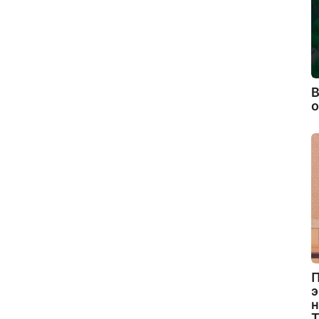
В
П
э
н