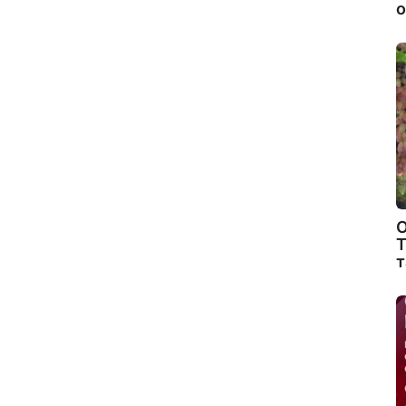
о
О
Т
т