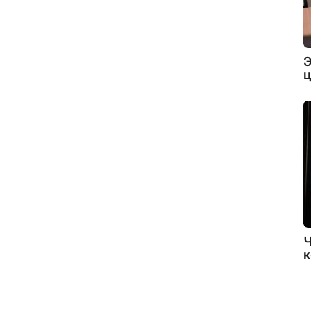
Э
ц
Ч
к