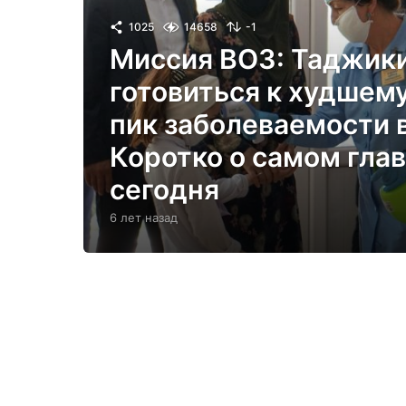
1025
14658
-1
Миссия ВОЗ: Таджики
готовиться к худшем
пик заболеваемости 
Коротко о самом глав
сегодня
6 лет назад
6
л
е
т
н
а
з
а
д