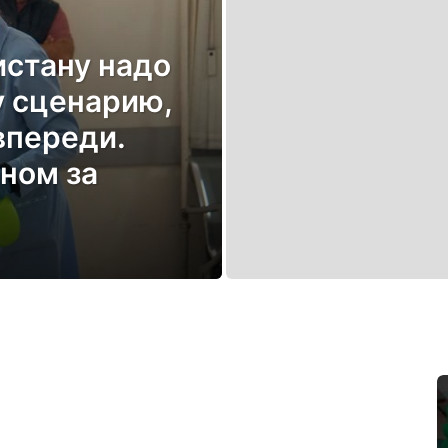
стану надо
у сценарию,
впереди.
ном за