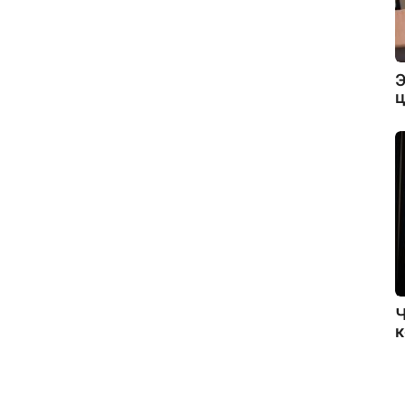
Э
ц
Ч
к