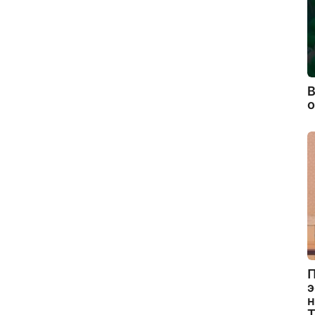
В
П
э
н