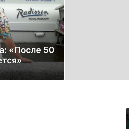
: «После 50
ется»