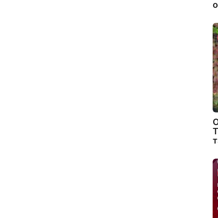
о
О
Т
т