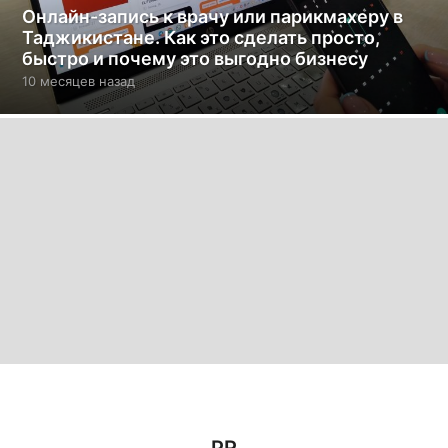
Онлайн-запись к врачу или парикмахеру в
Таджикистане. Как это сделать просто,
быстро и почему это выгодно бизнесу
10 месяцев назад
1
0
м
е
с
я
ц
е
в
н
а
з
а
д