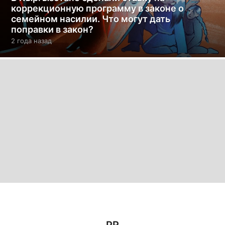
коррекционную программу в законе о
семейном насилии. Что могут дать
поправки в закон?
2 года назад
2
г
о
д
а
н
а
з
а
д