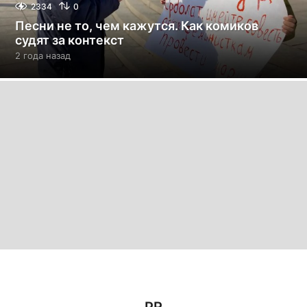
2334
0
Песни не то, чем кажутся. Как комиков
судят за контекст
2 года назад
2
г
о
д
а
н
а
з
а
д