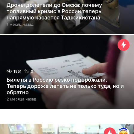
Дроны долетели до Омска: почему
топливный кризис в России теперь
напрямую касается Таджикистана
1 месяц назад
1
м
е
с
я
ц
н
а
з
1951
0
а
Билеты в Россию резко подорожали.
д
Теперь дороже лететь не только туда, но и
обратно
2 месяца назад
2
м
е
с
я
ц
а