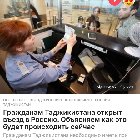
н
а
з
а
д
119527
223
LIFE
,
PEOPLE
ВЪЕЗД В РОССИЮ
,
КОРОНАВИРУС
,
РОССИЯ
,
ТАДЖИКИСТАН
Гражданам Таджикистана открыт
въезд в Россию. Объясняем как это
будет происходить сейчас
Гражданам Таджикистана необходимо иметь при