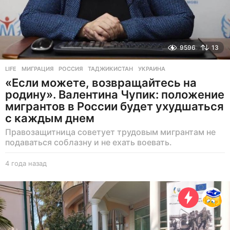
9596
13
LIFE
МИГРАЦИЯ
,
РОССИЯ
,
ТАДЖИКИСТАН
,
УКРАИНА
«Если можете, возвращайтесь на
родину». Валентина Чупик: положение
мигрантов в России будет ухудшаться
с каждым днем
Правозащитница советует трудовым мигрантам не
подаваться соблазну и не ехать воевать.
4 года назад
4
г
о
д
а
н
а