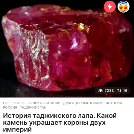
т
н
а
з
а
д
7083
16
LIFE
,
PEOPLE
ВЕЛИКОБРИТАНИЯ
,
ДРАГОЦЕННЫЕ КАМНИ
,
ИСТОРИЯ
,
РОССИЯ
,
ТАДЖИКИСТАН
История таджикского лала. Какой
камень украшает короны двух
империй