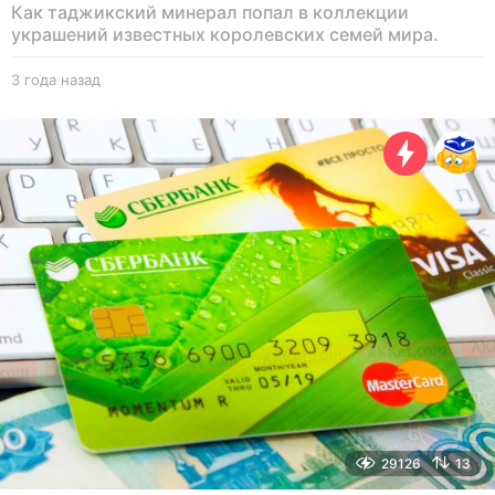
Как таджикский минерал попал в коллекции
украшений известных королевских семей мира.
3 года назад
5
л
е
т
н
а
з
а
д
29126
13