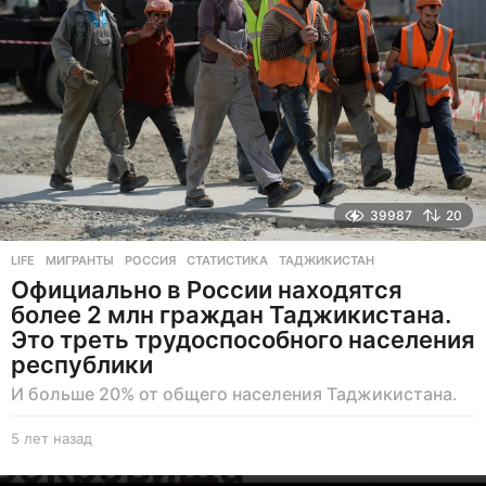
д
39987
20
LIFE
МИГРАНТЫ
,
РОССИЯ
,
СТАТИСТИКА
,
ТАДЖИКИСТАН
Официально в России находятся
более 2 млн граждан Таджикистана.
Это треть трудоспособного населения
республики
И больше 20% от общего населения Таджикистана.
5 лет назад
5
л
е