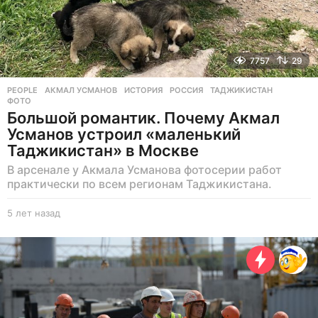
7757
29
PEOPLE
АКМАЛ УСМАНОВ
,
ИСТОРИЯ
,
РОССИЯ
,
ТАДЖИКИСТАН
,
ФОТО
Большой романтик. Почему Акмал
Усманов устроил «маленький
Таджикистан» в Москве
В арсенале у Акмала Усманова фотосерии работ
практически по всем регионам Таджикистана.
5 лет назад
5
л
е
т
н
а
з
а