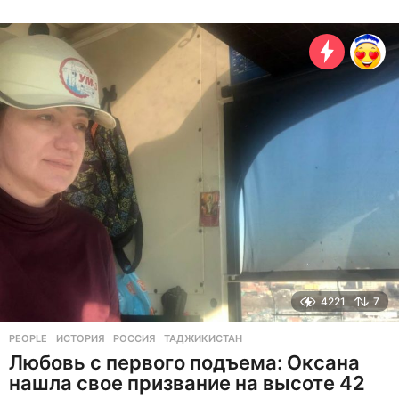
г
о
д
а
н
а
з
а
д
4221
7
PEOPLE
ИСТОРИЯ
,
РОССИЯ
,
ТАДЖИКИСТАН
Любовь с первого подъема: Оксана
нашла свое призвание на высоте 42