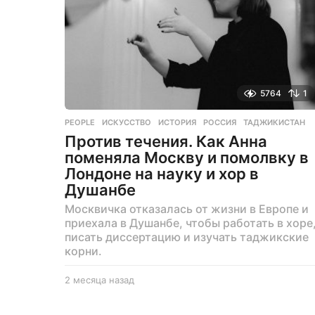
5764
1
PEOPLE
ИСКУССТВО
,
ИСТОРИЯ
,
РОССИЯ
,
ТАДЖИКИСТАН
Против течения. Как Анна
поменяла Москву и помолвку в
Лондоне на науку и хор в
Душанбе
Москвичка отказалась от жизни в Европе и
приехала в Душанбе, чтобы работать в хоре
писать диссертацию и изучать таджикские
корни.
2 месяца назад
2
м
е