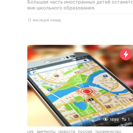
Большая часть иностранных детей останет
вне школьного образования.
12 месяцев назад
1
2
м
е
с
я
ц
е
в
н
а
з
а
д
1699
1
LIFE
МИГРАНТЫ
,
НОВОСТИ
,
РОССИЯ
,
ТАДЖИКИСТАН