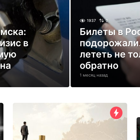
1937
0
мска:
Билеты в Ро
изис в
подорожали.
ямую
лететь не то
ана
обратно
1 месяц назад
1
м
е
с
я
ц
н
а
з
а
д