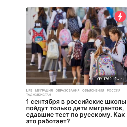
с
я
ц
а
н
а
з
а
д
1769
-1
LIFE
МИГРАЦИЯ
,
ОБРАЗОВАНИЯ
,
ОБЪЯСНЕНИЯ
,
РОССИЯ
,
ТАДЖИКИСТАН
1 сентября в российские школы
пойдут только дети мигрантов,
сдавшие тест по русскому. Как
это работает?