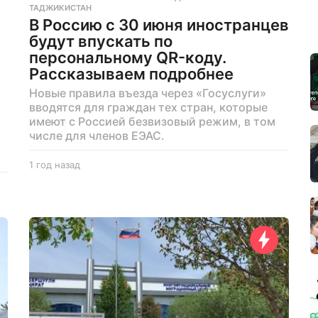
ТАДЖИКИСТАН
В Россию с 30 июня иностранцев
будут впускать по
персональному QR-коду.
Рассказываем подробнее
Новые правила въезда через «Госуслуги»
вводятся для граждан тех стран, которые
имеют с Россией безвизовый режим, в том
числе для членов ЕЭАС.
1 год назад
1
г
о
д
н
а
з
а
д