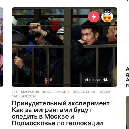
м
е
с
я
ц
а
н
а
з
а
д
A
А
2080
1
LIFE
МИГРАЦИЯ
,
НОВЫЕ ПРАВИЛА
,
ОБЪЯСНЕНИЯ
,
РОССИЯ
,
ТАДЖИКИСТАН
Принудительный эксперимент.
Как за мигрантами будут
следить в Москве и
Подмосковье по геолокации