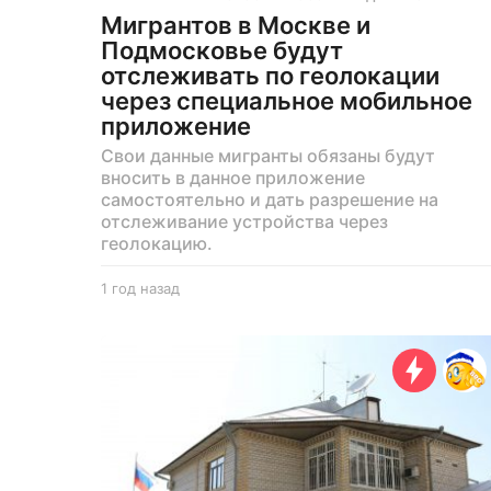
Мигрантов в Москве и
Подмосковье будут
отслеживать по геолокации
через специальное мобильное
приложение
Свои данные мигранты обязаны будут
вносить в данное приложение
самостоятельно и дать разрешение на
отслеживание устройства через
геолокацию.
1 год назад
1
г
о
д
н
а
з
а
д