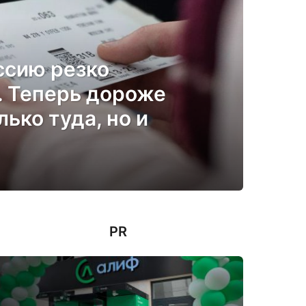
ссию резко
 Теперь дороже
лько туда, но и
PR