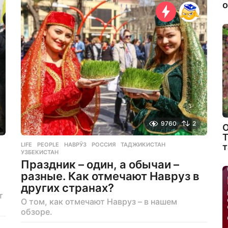
а
о
з
а
д
9760
2
О
Т
LIFE
,
PEOPLE
НАВРӮЗ
,
РОССИЯ
,
ТАДЖИКИСТАН
,
т
УЗБЕКИСТАН
Праздник – один, а обычаи –
разные. Как отмечают Навруз в
других странах?
т
О том, как отмечают Навруз – в нашем
обзоре.