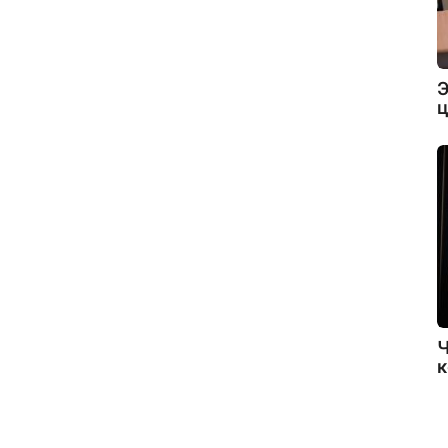
Э
ц
Ч
к