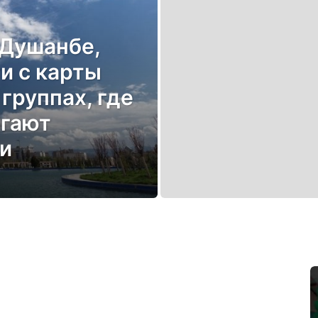
 Душанбе,
и с карты
группах, где
гают
и