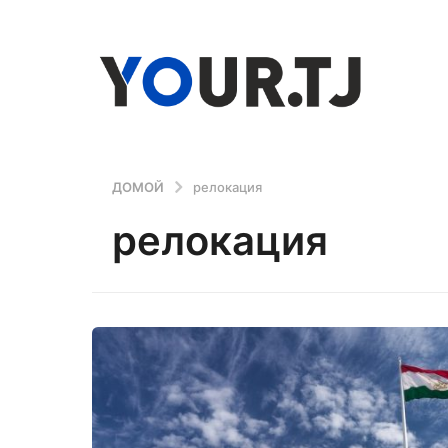
ДОМОЙ
релокация
релокация