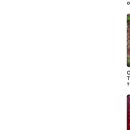
о
О
Т
т