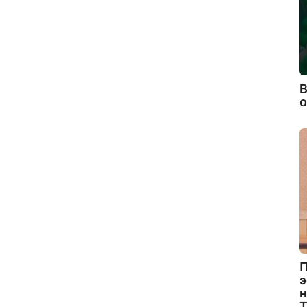
В
П
э
н