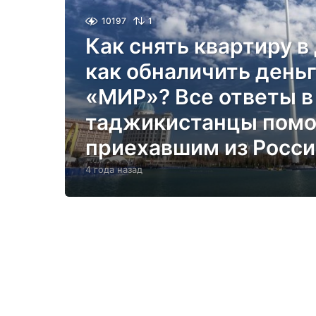
10197
1
Как снять квартиру в
как обналичить деньг
«МИР»? Все ответы в 
таджикистанцы помо
приехавшим из Росси
4 года назад
4
г
о
д
а
н
а
з
а
д