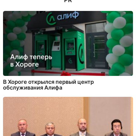
PR
а
д
В Хороге открылся первый центр
обслуживания Алифа