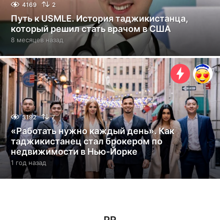
4169
2
Путь к USMLE. История таджикистанца,
который решил стать врачом в США
8 месяцев назад
8
м
е
с
я
ц
е
в
н
3192
7
а
«Работать нужно каждый день». Как
з
таджикистанец стал брокером по
а
недвижимости в Нью-Йорке
д
1 год назад
1
г
о
д
н
а
з