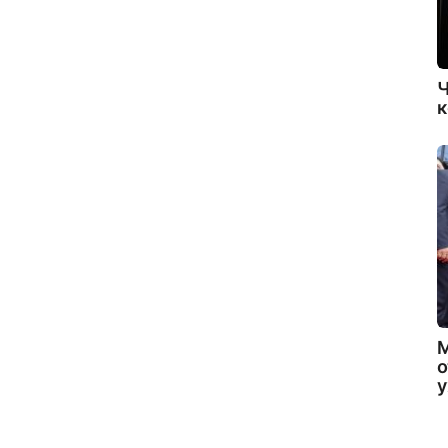
Ч
к
о