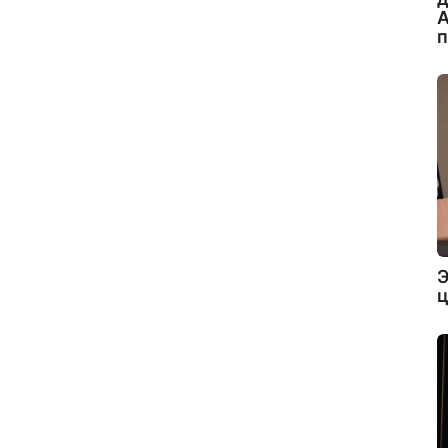
А
Э
ц