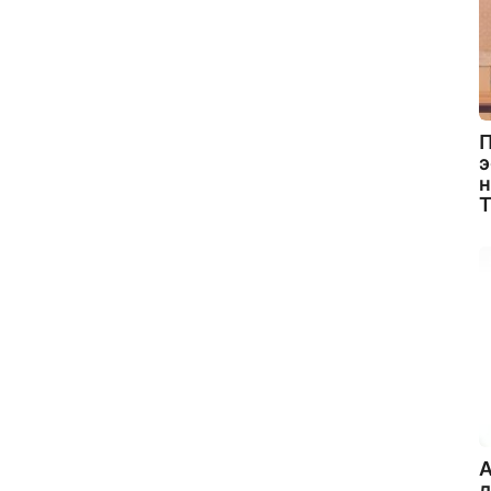
П
э
н
A