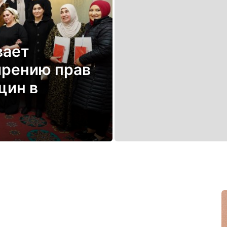
вает
ирению прав
щин в