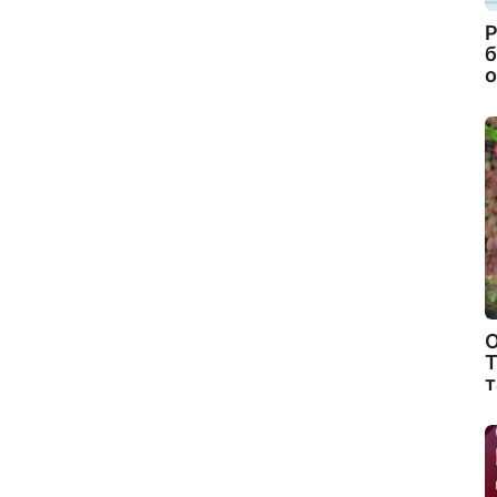
Р
б
о
О
Т
т