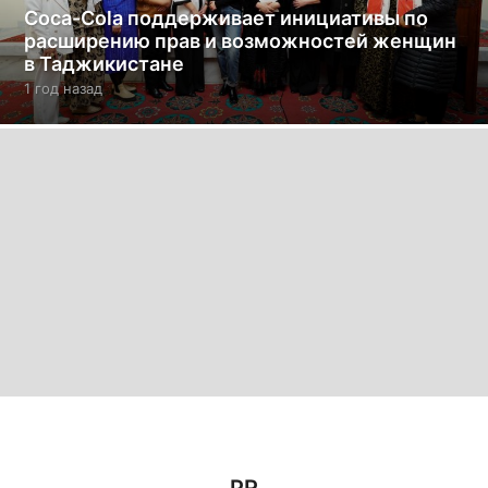
Coca-Cola поддерживает инициативы по
расширению прав и возможностей женщин
в Таджикистане
1 год назад
1
г
о
д
н
а
з
а
д