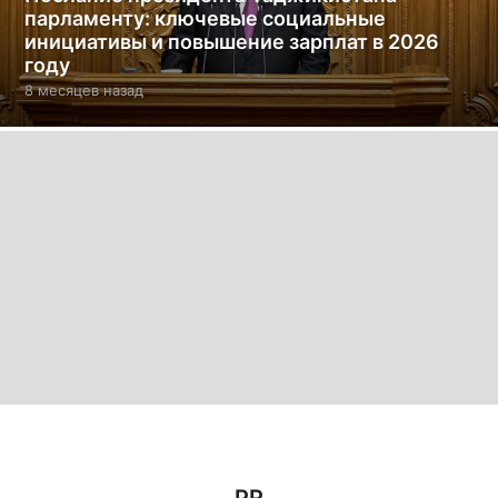
парламенту: ключевые социальные
инициативы и повышение зарплат в 2026
году
8 месяцев назад
8
м
е
с
я
ц
е
в
н
а
з
а
д