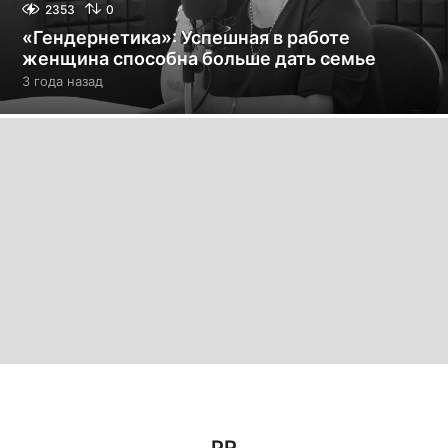
2353
0
«Гендернетика»: Успешная в работе
женщина способна больше дать семье
3 года назад
3
г
о
д
а
н
а
з
а
д