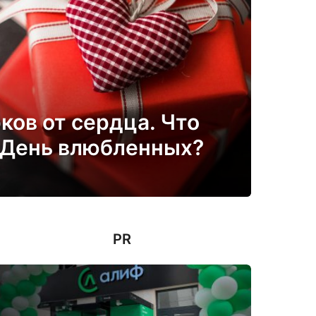
ков от сердца. Что
 День влюбленных?
PR