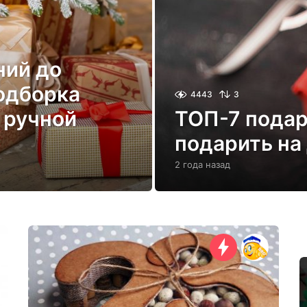
ний до
одборка
4443
3
 ручной
ТОП-7 подар
подарить на
2 года назад
2
г
о
д
а
н
а
з
а
д