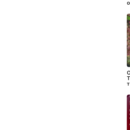
о
О
Т
т