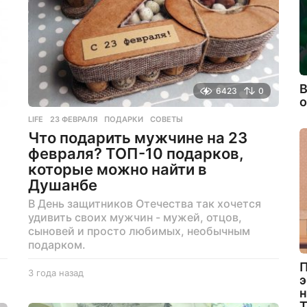
В
6423
0
LIFE
23 ФЕВРАЛЯ
,
ПОДАРКИ
,
СОВЕТЫ
Что подарить мужчине на 23
февраля? ТОП-10 подарков,
которые можно найти в
Душанбе
В День защитников Отечества так хочется
удивить своих мужчин - мужей, отцов,
сыновей и просто любимых, необычным
подарком.
П
3 года назад
3
э
г
н
о