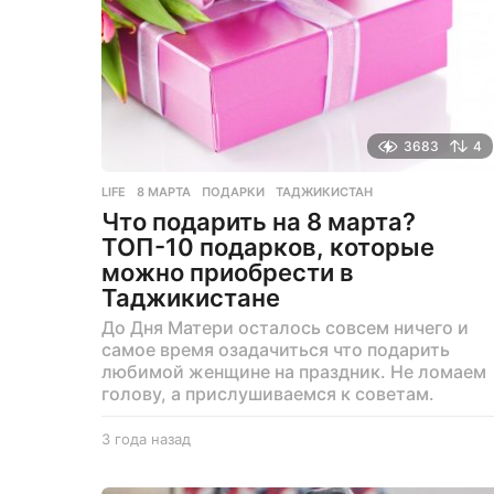
3683
4
LIFE
8 МАРТА
,
ПОДАРКИ
,
ТАДЖИКИСТАН
Что подарить на 8 марта?
ТОП-10 подарков, которые
можно приобрести в
Таджикистане
До Дня Матери осталось совсем ничего и
самое время озадачиться что подарить
любимой женщине на праздник. Не ломаем
голову, а прислушиваемся к советам.
3 года назад
3
г
о