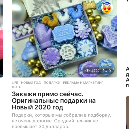
д
а
н
а
з
а
д
A
4722
0
А
LIFE
НОВЫЙ ГОД
,
ПОДАРКИ
,
РЕКЛАМА И МАРКЕТИНГ
,
ФОТО
Закажи прямо сейчас.
Оригинальные подарки на
Новый 2020 год
Подарки, которые мы собрали в подборку,
не очень дорогие. Средний ценник не
превышает 30 долларов.