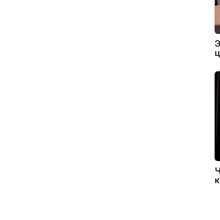
Э
ц
Ч
к