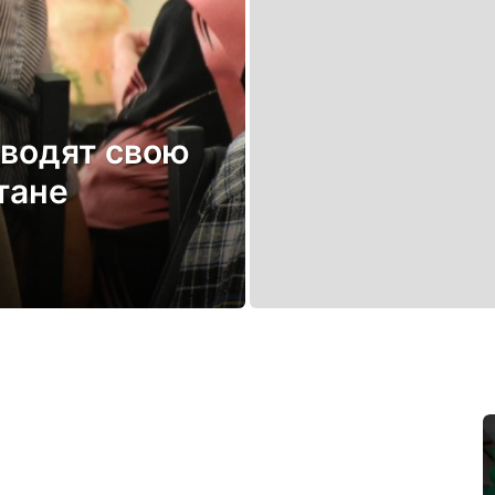
оводят свою
тане