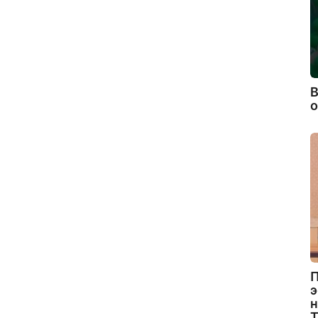
В
П
э
н