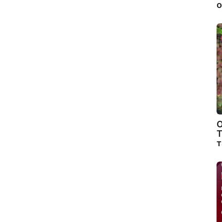
о
О
Т
т