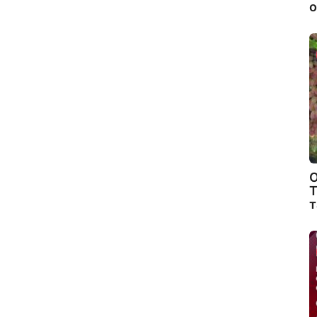
о
О
Т
т