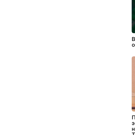
В
П
э
н