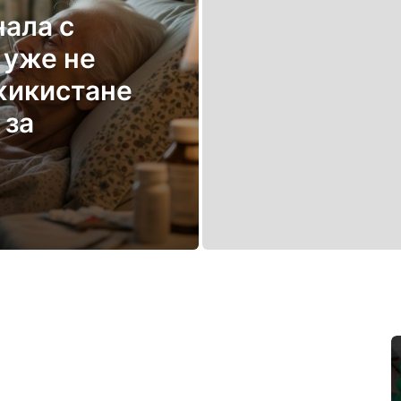
ала с
 уже не
джикистане
 за