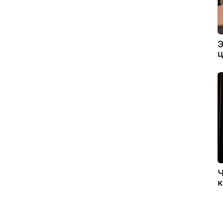
Э
ц
Ч
к