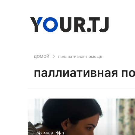
ДОМОЙ
паллиативная помощь
паллиативная п
4689
1