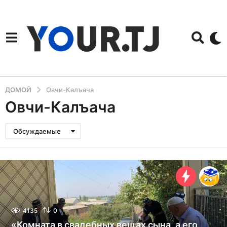
ДОМОЙ
Овчи-Калъача
Овчи-Калъача
Обсуждаемые
4135
0
«Комната в свадебных вещах сына, а его