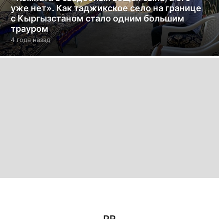
уже нет». Как таджикское село на границе
с Кыргызстаном стало одним большим
трауром
4 года назад
4
г
о
д
а
н
а
з
а
д