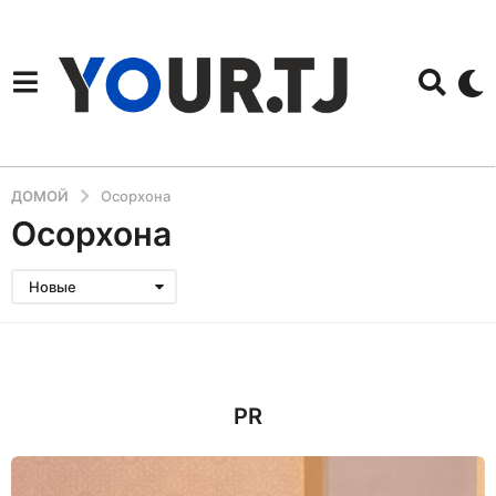
ДОМОЙ
Осорхона
Осорхона
Новые
PR