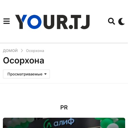
ДОМОЙ
Осорхона
Осорхона
Просматриваемые
PR