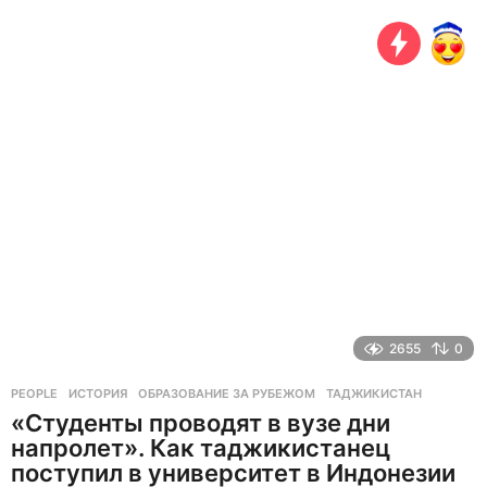
о
д
н
а
з
а
д
2655
0
PEOPLE
ИСТОРИЯ
,
ОБРАЗОВАНИЕ ЗА РУБЕЖОМ
,
ТАДЖИКИСТАН
«Студенты проводят в вузе дни
напролет». Как таджикистанец
поступил в университет в Индонезии