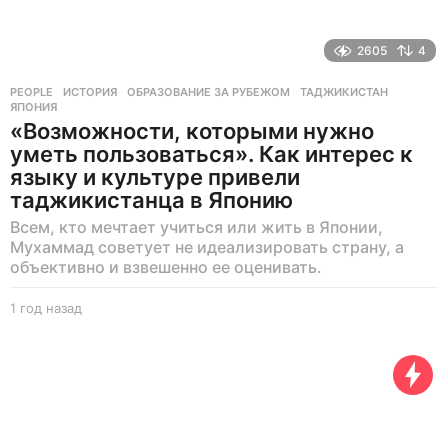
2605
4
PEOPLE
ИСТОРИЯ
,
ОБРАЗОВАНИЕ ЗА РУБЕЖОМ
,
ТАДЖИКИСТАН
,
ЯПОНИЯ
«Возможности, которыми нужно
уметь пользоваться». Как интерес к
языку и культуре привели
таджикистанца в Японию
Всем, кто мечтает учиться или жить в Японии,
Мухаммад советует не идеализировать страну, а
объективно и взвешенно ее оценивать.
1 год назад
1
г
о
д
н
а
з
а