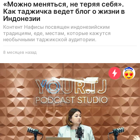
«Можно меняться, не теряя себя».
Как таджичка ведет блог о жизни в
Индонезии
Контент Нафисы посвящен индонезийским
традициям, еде, местам, которые кажутся
необычными таджикской аудитории.
8 месяцев назад
8
м
е
с
я
ц
е
в
н
а
з
а
д