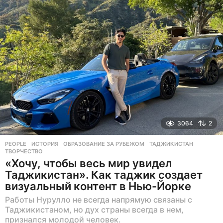
е
в
н
а
з
а
д
3064
2
PEOPLE
ИСТОРИЯ
,
ОБРАЗОВАНИЕ ЗА РУБЕЖОМ
,
ТАДЖИКИСТАН
,
ТВОРЧЕСТВО
«Хочу, чтобы весь мир увидел
Таджикистан». Как таджик создает
визуальный контент в Нью-Йорке
Работы Нурулло не всегда напрямую связаны с
Таджикистаном, но дух страны всегда в нем,
признался молодой человек.