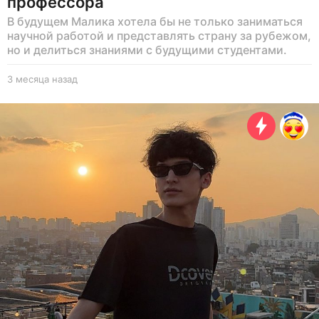
профессора
В будущем Малика хотела бы не только заниматься
научной работой и представлять страну за рубежом,
но и делиться знаниями с будущими студентами.
3 месяца назад
3
м
е
с
я
ц
а
н
а
з
а
д