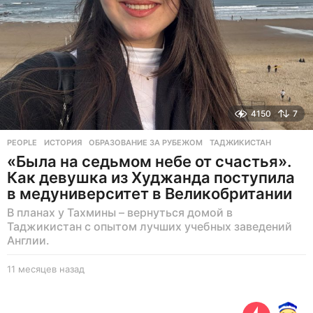
а
з
а
д
4150
7
PEOPLE
ИСТОРИЯ
,
ОБРАЗОВАНИЕ ЗА РУБЕЖОМ
,
ТАДЖИКИСТАН
«Была на седьмом небе от счастья».
Как девушка из Худжанда поступила
в медуниверситет в Великобритании
В планах у Тахмины – вернуться домой в
Таджикистан с опытом лучших учебных заведений
Англии.
11 месяцев назад
1
1
м
е