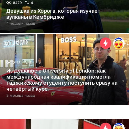
8479
4
Девушка из Хорога, которая изучает
вулканы в Кембридже
4 недели назад
4
н
е
д
е
л
и
н
2118
5
а
Из Душанбе в University of London: как
з
международная квалификация помогла
а
таджикскому студенту поступить сразу на
д
четвёртый курс
2 месяца назад
2
м
е
с
я
ц
а