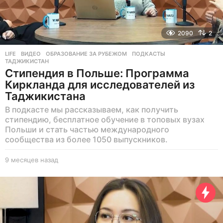
2090
2
LIFE
ВИДЕО
,
ОБРАЗОВАНИЕ ЗА РУБЕЖОМ
,
ПОДКАСТЫ
,
ТАДЖИКИСТАН
Стипендия в Польше: Программа
Киркланда для исследователей из
Таджикистана
В подкасте мы рассказываем, как получить
стипендию, бесплатное обучение в топовых вузах
Польши и стать частью международного
сообщества из более 1050 выпускников.
9 месяцев назад
9
м
е
с
я
ц
е