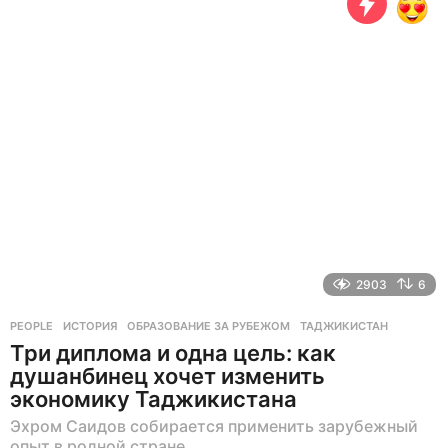
с
я
ц
е
в
н
а
з
а
д
2903
6
PEOPLE
ИСТОРИЯ
,
ОБРАЗОВАНИЕ ЗА РУБЕЖОМ
,
ТАДЖИКИСТАН
Три диплома и одна цель: как
душанбинец хочет изменить
экономику Таджикистана
Эхром Саидов собирается применить зарубежный
опыт в родной стране.