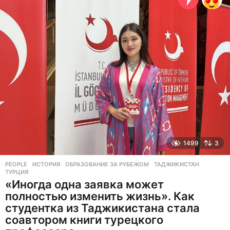
н
а
з
а
д
1499
3
PEOPLE
ИСТОРИЯ
,
ОБРАЗОВАНИЕ ЗА РУБЕЖОМ
,
ТАДЖИКИСТАН
,
ТУРЦИЯ
«Иногда одна заявка может
полностью изменить жизнь». Как
студентка из Таджикистана стала
соавтором книги турецкого