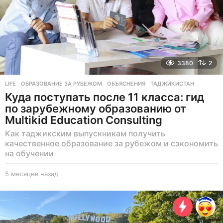
3380
2
LIFE
ОБРАЗОВАНИЕ ЗА РУБЕЖОМ
,
ОБЪЯСНЕНИЯ
,
ТАДЖИКИСТАН
Куда поступать после 11 класса: гид
по зарубежному образованию от
Multikid Education Consulting
Как таджикским выпускникам получить
качественное образование за рубежом и сэкономить
на обучении
5 месяцев назад
5
м
е
с
я
ц