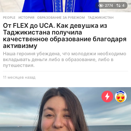
2774
4
PEOPLE
ИСТОРИЯ
,
ОБРАЗОВАНИЕ ЗА РУБЕЖОМ
,
ТАДЖИКИСТАН
От FLEX до UCA. Как девушка из
Таджикистана получила
качественное образование благодаря
активизму
Наша героиня убеждена, что молодежи необходимо
вкладывать деньги либо в образование, либо в
путешествия.
11 месяцев назад
1
1
м
е
с
я
ц
е
в
н