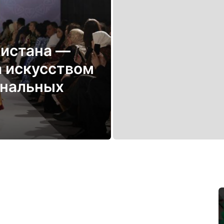
истана —
 искусством
ональных