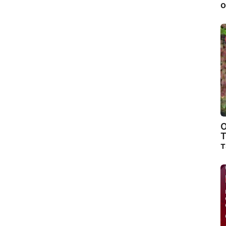
о
О
Т
т