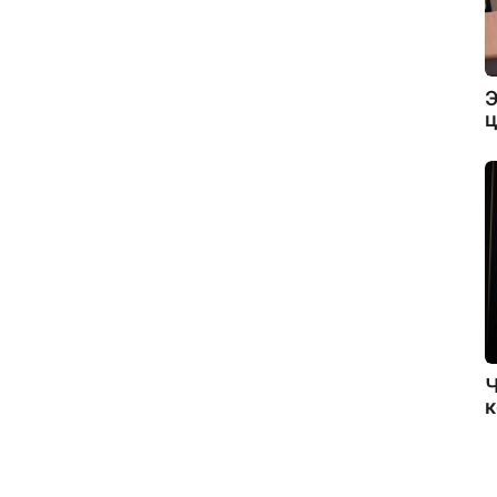
Э
ц
Ч
к