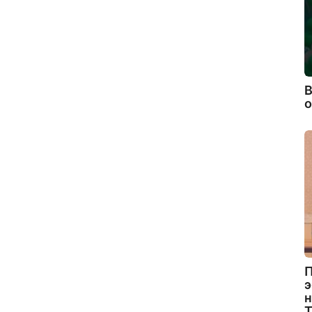
В
П
э
н