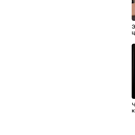
Э
ц
Ч
к