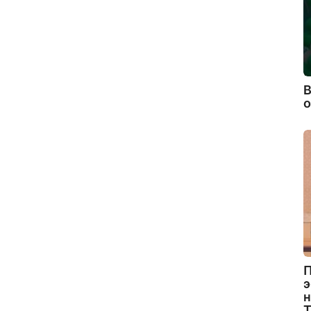
В
П
э
н