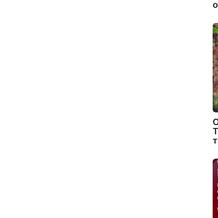
о
О
Т
т