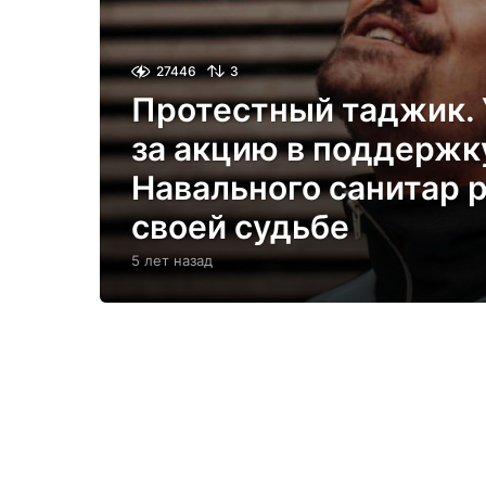
27446
3
Протестный таджик.
за акцию в поддержк
Навального санитар р
своей судьбе
5 лет назад
5
л
е
т
н
а
з
а
д