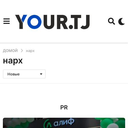
ДОМОЙ
нарх
нарх
Новые
PR