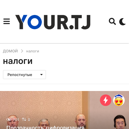
ДОМОЙ
налоги
налоги
Репостнутые
701
0
Прозрачность, цифровизация,