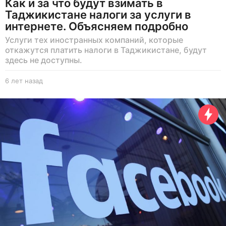
Как и за что будут взимать в
Таджикистане налоги за услуги в
интернете. Объясняем подробно
Услуги тех иностранных компаний, которые
откажутся платить налоги в Таджикистане, будут
здесь не доступны.
6 лет назад
6
л
е
т
н
а
з
а
д