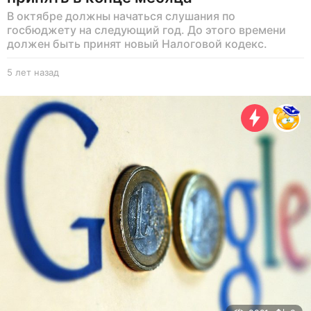
В октябре должны начаться слушания по
госбюджету на следующий год. До этого времени
должен быть принят новый Налоговой кодекс.
5 лет назад
5
л
е
т
н
а
з
а
д