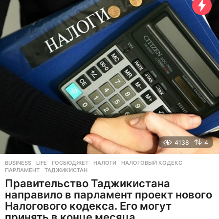
т
н
а
з
а
д
4138
4
BUSINESS
,
LIFE
ГОСБЮДЖЕТ
,
НАЛОГИ
,
НАЛОГОВЫЙ КОДЕКС
,
ПАРЛАМЕНТ
,
ТАДЖИКИСТАН
Правительство Таджикистана
направило в парламент проект нового
Налогового кодекса. Его могут
принять в конце месяца