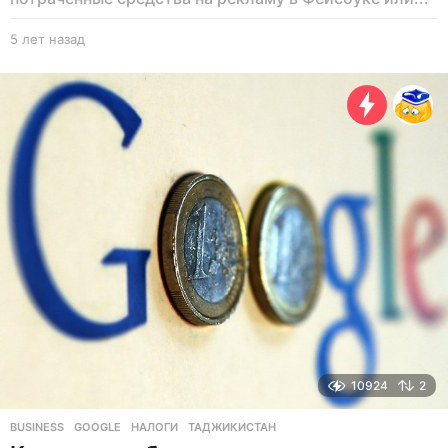
5 лет назад
5
л
е
т
н
а
з
а
д
10924
2
BUSINESS
GOOGLE
,
НАЛОГИ
,
ТАДЖИКИСТАН