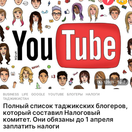
а
з
а
д
12601
0
BUSINESS
,
LIFE
GOOGLE
,
YOUTUBE
,
БЛОГЕРЫ
,
НАЛОГИ
,
ТАДЖИКИСТАН
Полный список таджикских блогеров,
который составил Налоговый
комитет. Они обязаны до 1 апреля
заплатить налоги