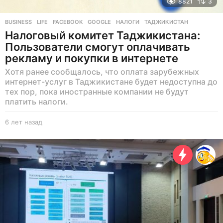
8821
3
BUSINESS
,
LIFE
FACEBOOK
,
GOOGLE
,
НАЛОГИ
,
ТАДЖИКИСТАН
Налоговый комитет Таджикистана:
Пользователи смогут оплачивать
рекламу и покупки в интернете
Хотя ранее сообщалось, что оплата зарубежных
интернет-услуг в Таджикистане будет недоступна до
тех пор, пока иностранные компании не будут
платить налоги.
6 лет назад
6
л
е
т
н
а
з
а
д