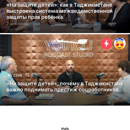
«На защите детей»: как в Таджикистане
выстроена система межведомственной
защиты прав ребёнка
2 дня назад
2
д
н
я
н
а
з
а
д
2398
0
«На защите детей»: почему в Таджикистане
важно поднимать престиж соцработников
1 год назад
1
г
о
д
н
а
з