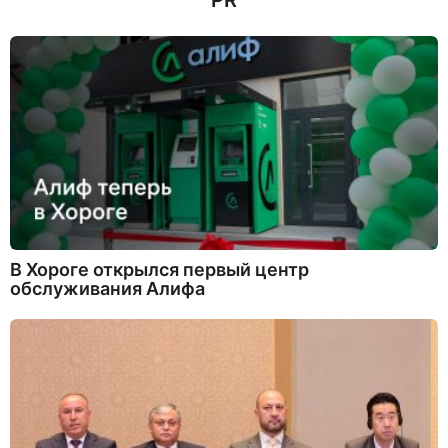
PR
а
д
В Хороге открылся первый центр
обслуживания Алифа