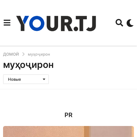
ДОМОЙ
муҳоҷирон
муҳоҷирон
Новые
PR