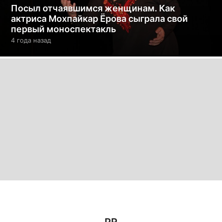
Посыл отчаявшимся женщинам. Как
актриса Мохпайкар Ёрова сыграла свой
первый моноспектакль
4 года назад
4
г
о
д
а
н
а
з
а
д