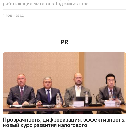
работающие матери в Таджикистане.
1 год назад
1
г
о
д
н
PR
а
з
а
д
Прозрачность, цифровизация, эффективность:
новый курс развития налогового