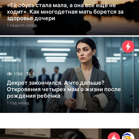
«Её обувь стала мала, а она всё ещё не
ходит». Как многодетная мать борется за
здоровье дочери
1 неделя назад
1
н
е
д
е
л
я
н
а
1766
1
з
Декрет закончился. А что дальше?
а
Откровения четырех мам о жизни после
д
рождения ребенка
1 год назад
1
г
о
д
н
а
з