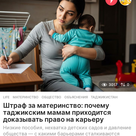
а
д
3017
0
LIFE
МАТЕРИНСТВО
,
ОБЩЕСТВО
,
ОБЪЯСНЕНИЯ
,
ТАДЖИКИСТАН
Штраф за материнство: почему
таджикским мамам приходится
доказывать право на карьеру
Низкие пособия, нехватка детских садов и давление
общества — с какими барьерами сталкиваются