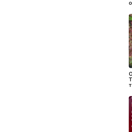
о
О
Т
т