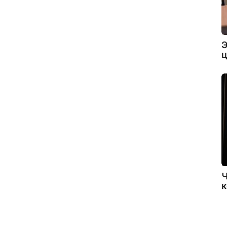
Э
ц
Ч
к