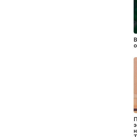
В
П
э
н