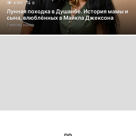
4189
0
Лунная походка в Душанбе. История мамы и
сына, влюблённых в Майкла Джексона
1 месяц назад
1
м
е
с
я
ц
н
а
з
а
д