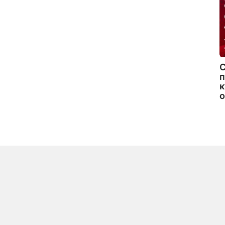
C
п
к