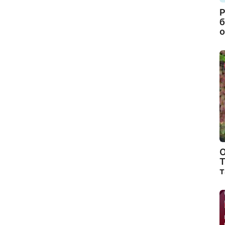
Р
б
о
О
Т
т