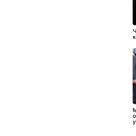
Ч
к
о