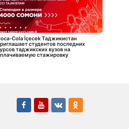
oca-Cola İçecek Таджикистан
риглашает студентов последних
урсов таджикских вузов на
оплачиваемую стажировку