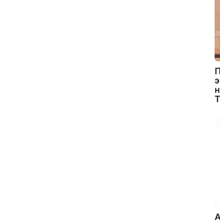
П
э
н
A