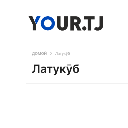
ДОМОЙ
Латукӯб
Латукӯб