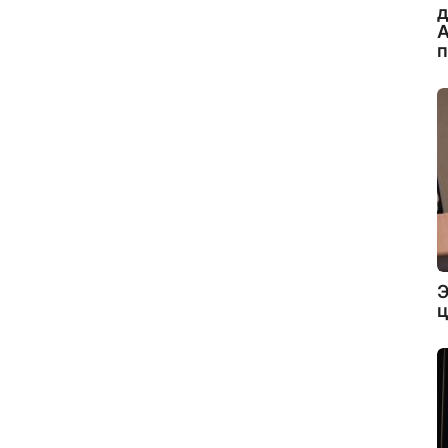
А
Э
ц