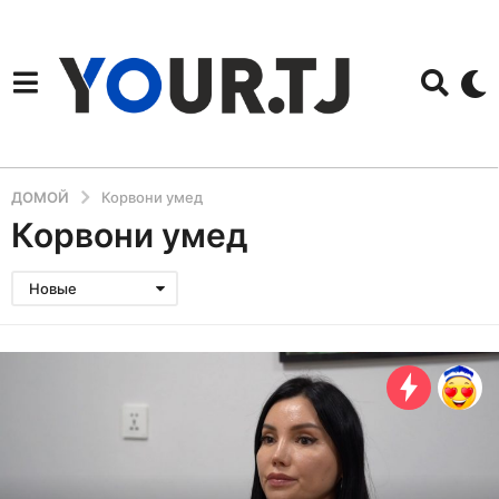
ДОМОЙ
Корвони умед
Корвони умед
Новые