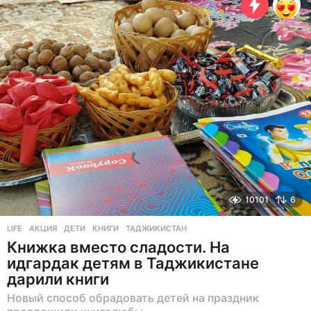
а
н
а
з
а
д
10101
6
LIFE
АКЦИЯ
,
ДЕТИ
,
КНИГИ
,
ТАДЖИКИСТАН
Книжка вместо сладости. На
идгардак детям в Таджикистане
дарили книги
Новый способ обрадовать детей на праздник