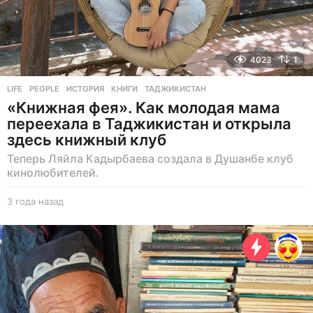
4023
1
LIFE
,
PEOPLE
ИСТОРИЯ
,
КНИГИ
,
ТАДЖИКИСТАН
«Книжная фея». Как молодая мама
переехала в Таджикистан и открыла
здесь книжный клуб
Теперь Ляйла Кадырбаева создала в Душанбе клуб
кинолюбителей.
3 года назад
3
г
о
д
а
н
а
з
а