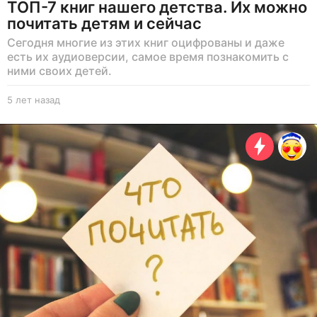
ТОП-7 книг нашего детства. Их можно
почитать детям и сейчас
Сегодня многие из этих книг оцифрованы и даже
есть их аудиоверсии, самое время познакомить с
ними своих детей.
5 лет назад
5
л
е
т
н
а
з
а
д