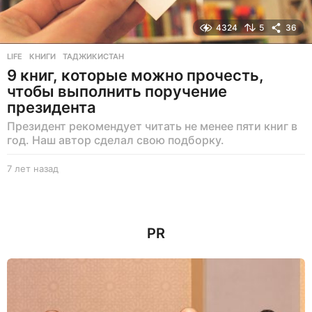
4324
5
36
LIFE
КНИГИ
,
ТАДЖИКИСТАН
9 книг, которые можно прочесть,
чтобы выполнить поручение
президента
Президент рекомендует читать не менее пяти книг в
год. Наш автор сделал свою подборку.
7 лет назад
7
л
е
т
н
PR
а
з
а
д