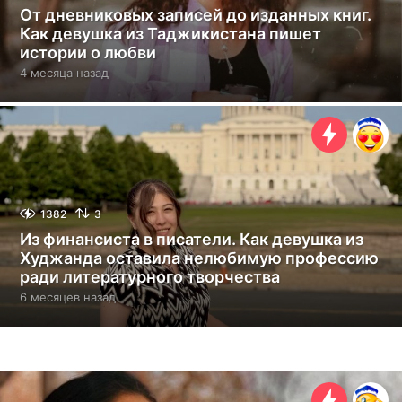
От дневниковых записей до изданных книг.
Как девушка из Таджикистана пишет
истории о любви
4 месяца назад
4
м
е
с
я
ц
а
н
а
1382
3
з
Из финансиста в писатели. Как девушка из
а
Худжанда оставила нелюбимую профессию
д
ради литературного творчества
6 месяцев назад
6
м
е
с
я
ц
е