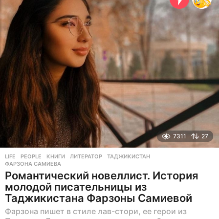
в
н
а
з
а
д
7311
27
LIFE
,
PEOPLE
КНИГИ
,
ЛИТЕРАТОР
,
ТАДЖИКИСТАН
,
ФАРЗОНА САМИЕВА
Романтический новеллист. История
молодой писательницы из
Таджикистана Фарзоны Самиевой
Фарзона пишет в стиле лав-стори, ее герои из