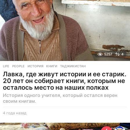
д
5257
4
LIFE
,
PEOPLE
ИСТОРИЯ
,
КНИГИ
,
ТАДЖИКИСТАН
Лавка, где живут истории и ее старик.
20 лет он собирает книги, которым не
осталось место на наших полках
История одного учителя, который остался верен
своим книгам.
4 года назад
4
г
о
д