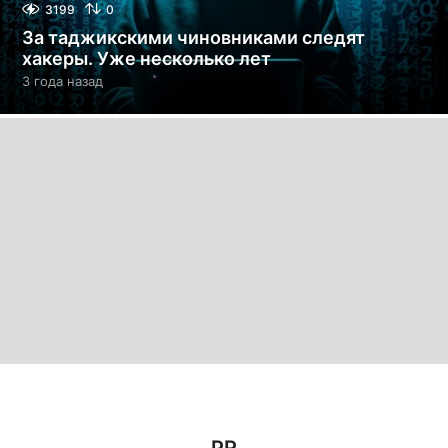
3199
0
За таджикскими чиновниками следят
хакеры. Уже несколько лет
3 года назад
3
г
о
д
а
н
а
з
а
д