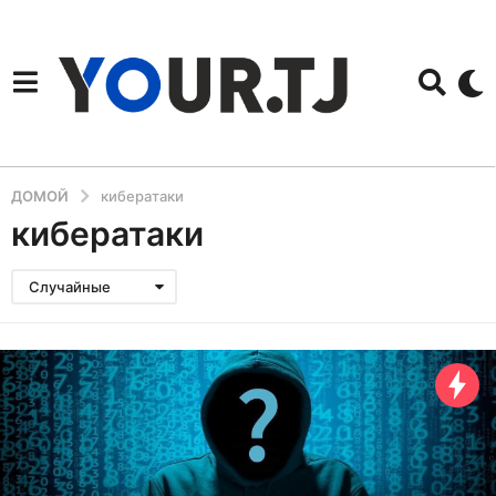
ДОМОЙ
кибератаки
кибератаки
Случайные