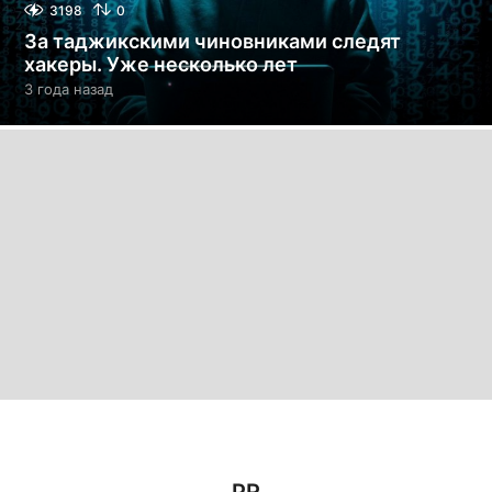
3198
0
За таджикскими чиновниками следят
хакеры. Уже несколько лет
3 года назад
3
г
о
д
а
н
а
з
а
д