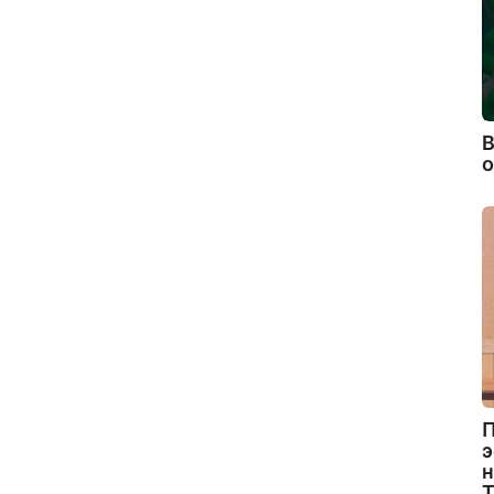
В
П
э
н