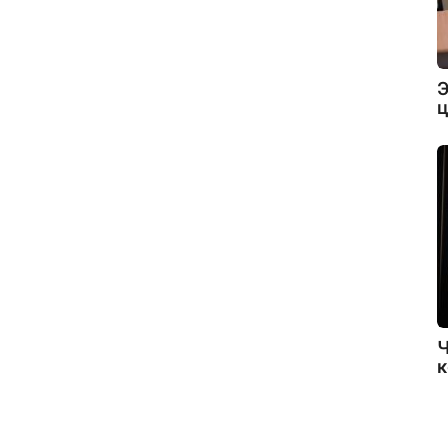
Э
ц
Ч
к