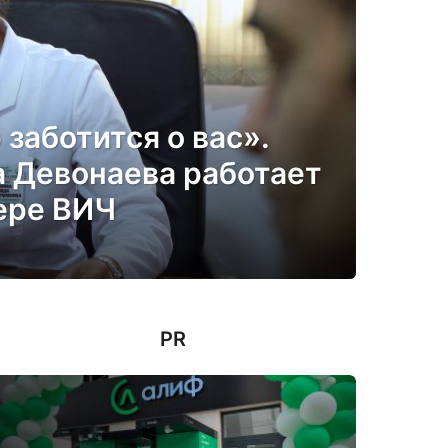
заботится о вас».
 Девонаева работает
ере ВИЧ
PR