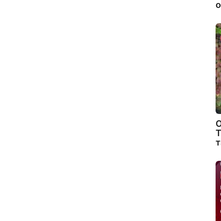
о
О
Т
т